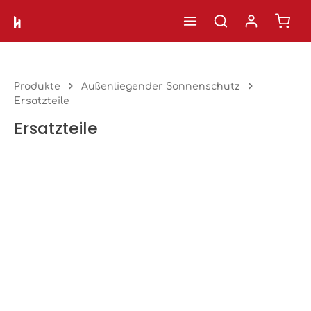
Ware
Zum Hauptinhalt springen
Produkte
Außenliegender Sonnenschutz
Ersatzteile
Ersatzteile