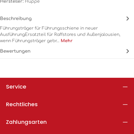
Hersteller:
Hüppe
Beschreibung
Führungsträger für Führungsschiene in neuer
AusführungErsatzteil für Raffstores und Außenjalousien,
wenn Führungsträger gebr…
Mehr
Bewertungen
Service
Rechtliches
Zahlungsarten