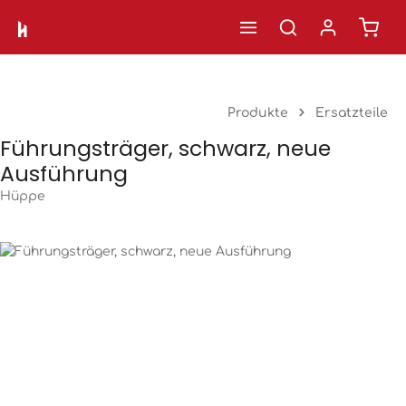
Ware
Zum Hauptinhalt springen
Produkte
Ersatzteile
Führungsträger, schwarz, neue
Ausführung
Hüppe
Bildergalerie überspringen