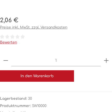
Regulärer Preis:
2,06 €
Preise inkl. MwSt. zzgl. Versandkosten
Durchschnittliche Bewertung von 0 von 5 Sternen
Bewerten
Produkt Anzahl: Gib den gewünschten Wert ein o
In den Warenkorb
Lagerbestand:
30
Produktnummer:
SW10000