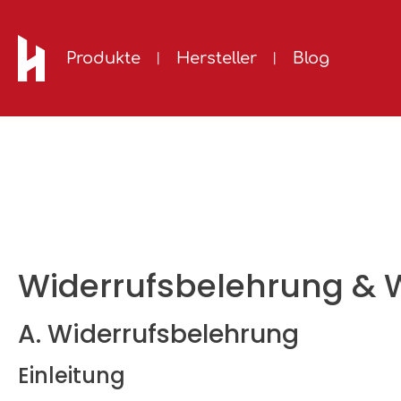
m Hauptinhalt springen
Zur Suche springen
Zur Hauptnavigation springen
Produkte
Hersteller
Blog
Widerrufsbelehrung & 
A. Widerrufsbelehrung
Einleitung