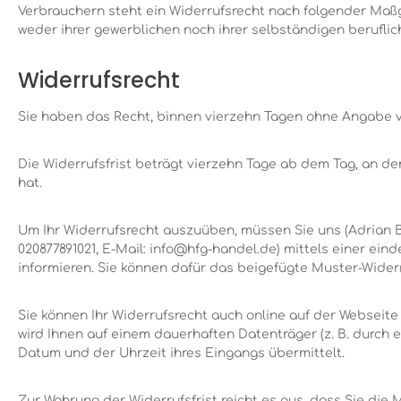
Verbrauchern steht ein Widerrufsrecht nach folgender Maßg
weder ihrer gewerblichen noch ihrer selbständigen berufli
Widerrufsrecht
Sie haben das Recht, binnen vierzehn Tagen ohne Angabe v
Die Widerrufsfrist beträgt vierzehn Tage ab dem Tag, an dem
hat.
Um Ihr Widerrufsrecht auszuüben, müssen Sie uns (Adrian B
020877891021, E-Mail: info@hfg-handel.de) mittels einer eind
informieren. Sie können dafür das beigefügte Muster-Wider
Sie können Ihr Widerrufsrecht auch online auf der Webseit
wird Ihnen auf einem dauerhaften Datenträger (z. B. durch
Datum und der Uhrzeit ihres Eingangs übermittelt.
Zur Wahrung der Widerrufsfrist reicht es aus, dass Sie die