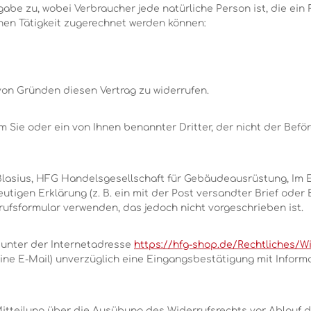
abe zu, wobei Verbraucher jede natürliche Person ist, die ei
chen Tätigkeit zugerechnet werden können:
on Gründen diesen Vertrag zu widerrufen.
 Sie oder ein von Ihnen benannter Dritter, der nicht der Befö
lasius, HFG Handelsgesellschaft für Gebäudeausrüstung, Im Er
eutigen Erklärung (z. B. ein mit der Post versandter Brief oder 
rufsformular verwenden, das jedoch nicht vorgeschrieben ist.
e unter der Internetadresse
https://hfg-shop.de/Rechtliches/W
 eine E-Mail) unverzüglich eine Eingangsbestätigung mit Infor
 Mitteilung über die Ausübung des Widerrufsrechts vor Ablauf 