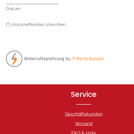
_________________________
Datum
(*) Unzutreffendes streichen
Service
Geschäftskunden
Versand
FAQ & Hilfe