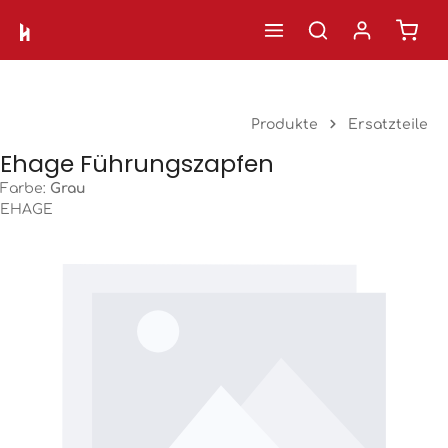
Ware
Zum Hauptinhalt springen
Produkte
Ersatzteile
Ehage Führungszapfen
Farbe:
Grau
EHAGE
Bildergalerie überspringen