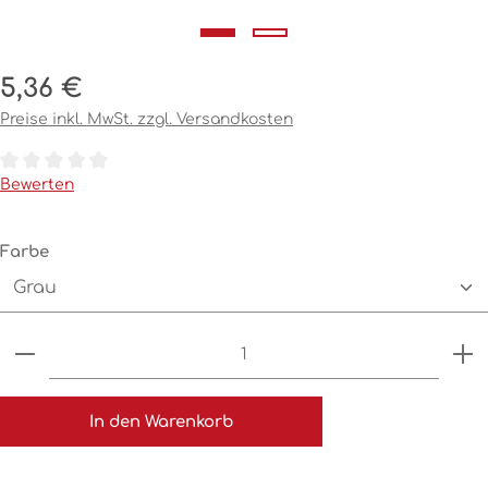
Regulärer Preis:
5,36 €
Preise inkl. MwSt. zzgl. Versandkosten
Durchschnittliche Bewertung von 0 von 5 Sternen
Bewerten
auswählen
Farbe
Produkt Anzahl: Gib den gewünschten Wert ein o
In den Warenkorb