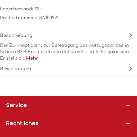
Lagerbestand:
100
Produktnummer:
SW10099.1
Beschreibung
Der ZL-Knopf dient zur Befestigung des Aufzugsbandes in
Schüco BEB-Endleisten von Raffstores und Außenjalousien.
Er stellt d…
Mehr
Bewertungen
Service
Rechtliches