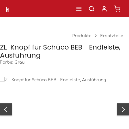
Ware
Zum Hauptinhalt springen
Produkte
Ersatzteile
ZL-Knopf für Schüco BEB - Endleiste,
Ausführung
Farbe:
Grau
Bildergalerie überspringen