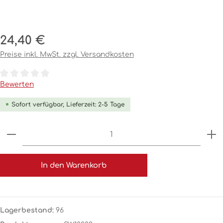
Regulärer Preis:
24,40 €
Preise inkl. MwSt. zzgl. Versandkosten
Durchschnittliche Bewertung von 0 von 5 Sternen
Bewerten
Sofort verfügbar, Lieferzeit: 2-5 Tage
Produkt Anzahl: Gib den gewünschten Wert ein o
In den Warenkorb
Lagerbestand:
96