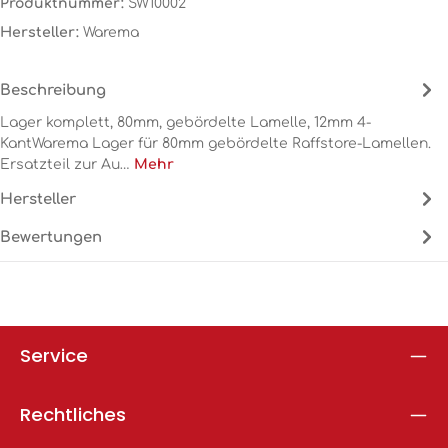
Produktnummer:
SW10002
Hersteller:
Warema
Beschreibung
Lager komplett, 80mm, gebördelte Lamelle, 12mm 4-
KantWarema Lager für 80mm gebördelte Raffstore-Lamellen.
Ersatzteil zur Au…
Mehr
Hersteller
Bewertungen
Service
Rechtliches