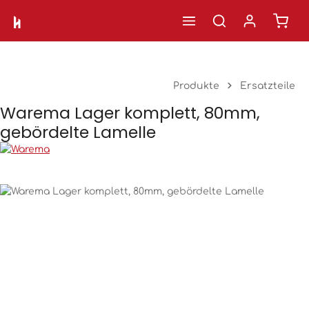
Ware
Zum Hauptinhalt springen
Produkte
Ersatzteile
Warema Lager komplett, 80mm,
gebördelte Lamelle
Bildergalerie überspringen