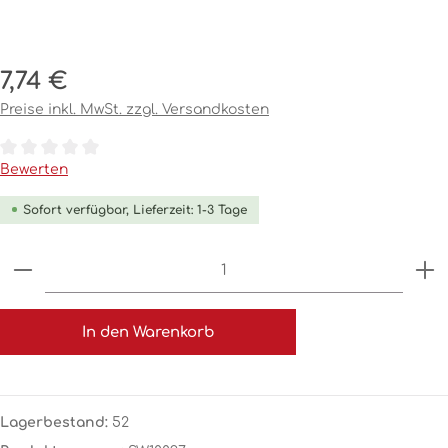
Regulärer Preis:
7,74 €
Preise inkl. MwSt. zzgl. Versandkosten
Durchschnittliche Bewertung von 0 von 5 Sternen
Bewerten
Sofort verfügbar, Lieferzeit: 1-3 Tage
Produkt Anzahl: Gib den gewünschten Wert ein o
In den Warenkorb
Lagerbestand:
52