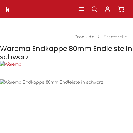
Ware
Zum Hauptinhalt springen
Produkte
Ersatzteile
Warema Endkappe 80mm Endleiste in
schwarz
Bildergalerie überspringen