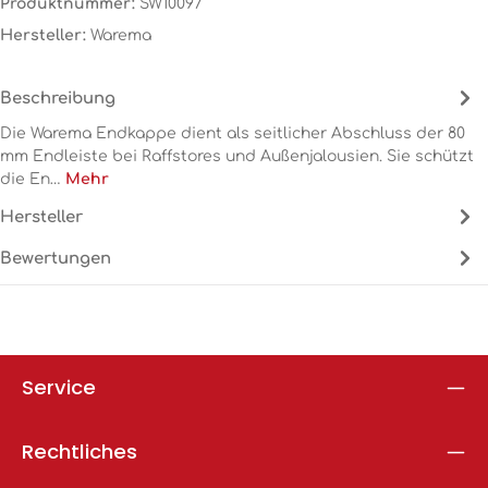
Produktnummer:
SW10097
Hersteller:
Warema
Beschreibung
Die Warema Endkappe dient als seitlicher Abschluss der 80
mm Endleiste bei Raffstores und Außenjalousien. Sie schützt
die En…
Mehr
Hersteller
Bewertungen
Service
Rechtliches