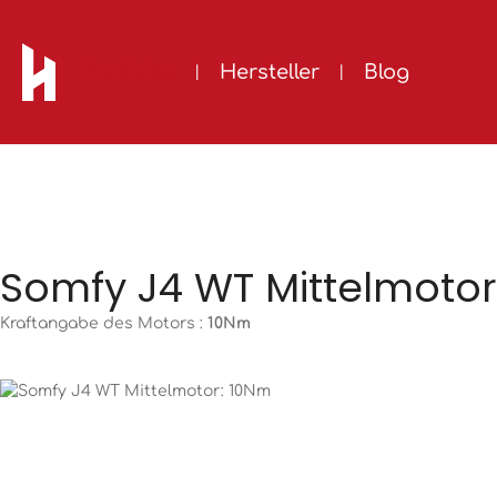
m Hauptinhalt springen
Zur Suche springen
Zur Hauptnavigation springen
Produkte
Hersteller
Blog
Somfy J4 WT Mittelmotor
Kraftangabe des Motors :
10Nm
Bildergalerie überspringen