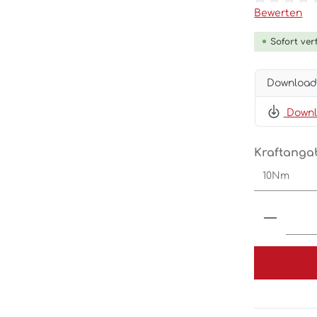
Durchschnit
Bewerten
Sofort verf
Download
Downlo
Kraftanga
Produk