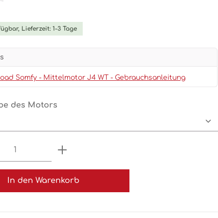
tliche Bewertung von 0 von 5 Sternen
ügbar, Lieferzeit: 1-3 Tage
s
ad Somfy - Mittelmotor J4 WT - Gebrauchsanleitung
auswählen
be des Motors
t Anzahl: Gib den gewünschten Wert 
In den Warenkorb