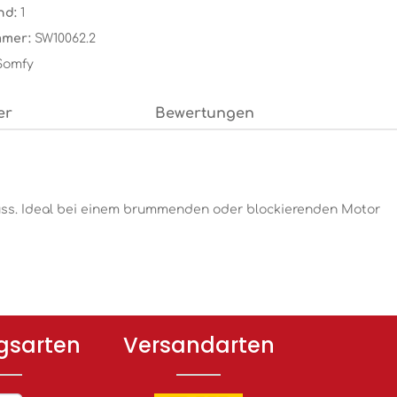
nd:
1
mmer:
SW10062.2
Somfy
er
Bewertungen
uss. Ideal bei einem brummenden oder blockierenden Motor
gsarten
Versandarten