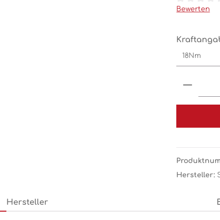
Durchschnit
Bewerten
Kraftanga
Produk
Produktnu
Hersteller:
Hersteller