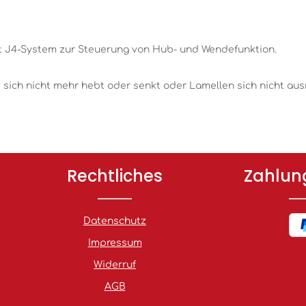
it J4-System zur Steuerung von Hub- und Wendefunktion.
e sich nicht mehr hebt oder senkt oder Lamellen sich nicht aus
Rechtliches
Zahlun
Datenschutz
Impressum
Widerruf
AGB