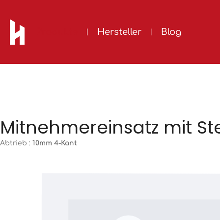
m Hauptinhalt springen
Zur Suche springen
Zur Hauptnavigation springen
Produkte
Hersteller
Blog
Mitnehmereinsatz mit Ste
Abtrieb :
10mm 4-Kant
Bildergalerie überspringen