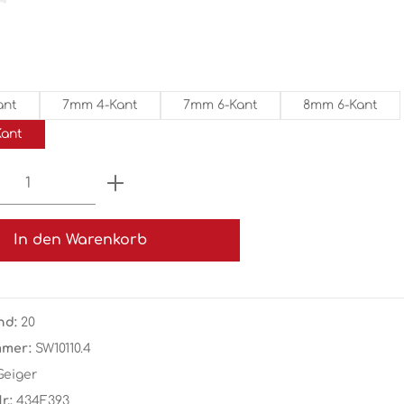
tliche Bewertung von 0 von 5 Sternen
swählen
ant
7mm 4-Kant
7mm 6-Kant
8mm 6-Kant
Kant
t Anzahl: Gib den gewünschten Wert 
In den Warenkorb
nd:
20
mmer:
SW10110.4
Geiger
r.:
434F393