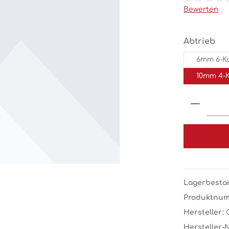
Durchschnit
Bewerten
au
Abtrieb
6mm 6-K
10mm 4-
Produk
Lagerbesta
Produktnu
Hersteller:
Hersteller-N