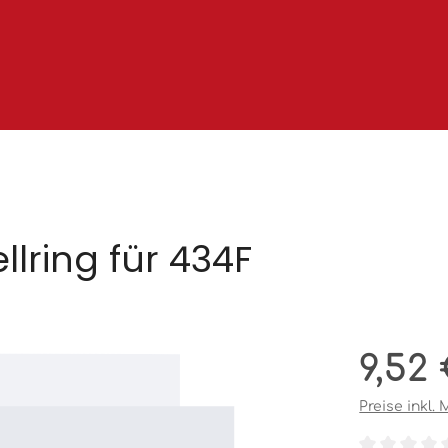
llring für 434F
Regulärer Pr
9,52
Preise inkl.