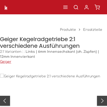
Ware
Zum Hauptinhalt springen
Produkte
Ersatzteile
Geiger Kegelradgetriebe 2:1
verschiedene Ausführungen
2:1 Varianten : :
Links | 6mm Innensechskant (oh. Zapfen) |
12mm Innenvierkant
Geiger
Bildergalerie überspringen