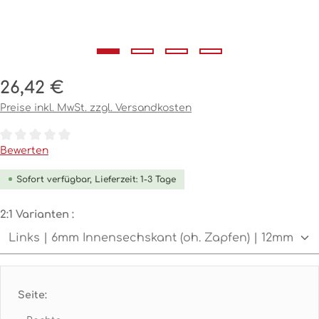
Regulärer Preis:
26,42 €
Preise inkl. MwSt. zzgl. Versandkosten
Durchschnittliche Bewertung von 0 von 5 Sternen
Bewerten
Sofort verfügbar, Lieferzeit: 1-3 Tage
auswählen
2:1 Varianten :
Seite: