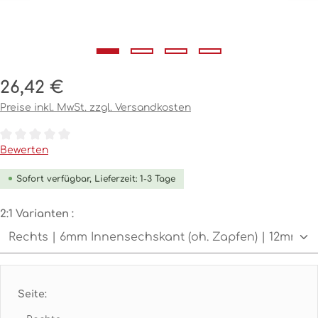
Regulärer Preis:
26,42 €
Preise inkl. MwSt. zzgl. Versandkosten
Durchschnittliche Bewertung von 0 von 5 Sternen
Bewerten
Sofort verfügbar, Lieferzeit: 1-3 Tage
auswählen
2:1 Varianten :
Seite: