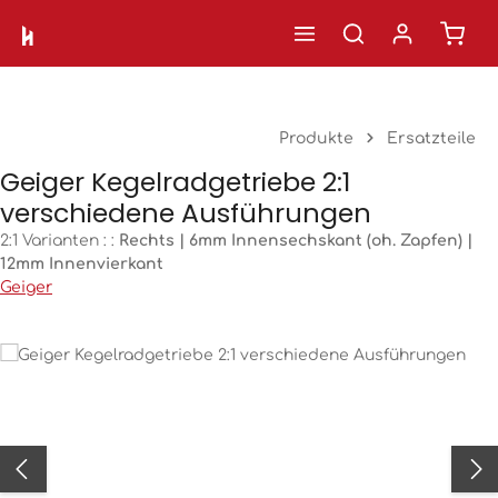
Ware
Zum Hauptinhalt springen
Produkte
Ersatzteile
Geiger Kegelradgetriebe 2:1
verschiedene Ausführungen
2:1 Varianten : :
Rechts | 6mm Innensechskant (oh. Zapfen) |
12mm Innenvierkant
Geiger
Bildergalerie überspringen