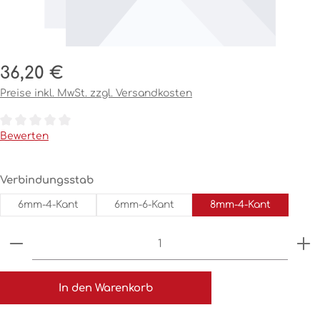
Regulärer Preis:
36,20 €
Preise inkl. MwSt. zzgl. Versandkosten
Durchschnittliche Bewertung von 0 von 5 Sternen
Bewerten
auswählen
Verbindungsstab
6mm-4-Kant
6mm-6-Kant
8mm-4-Kant
Produkt Anzahl: Gib den gewünschten Wert ein o
In den Warenkorb