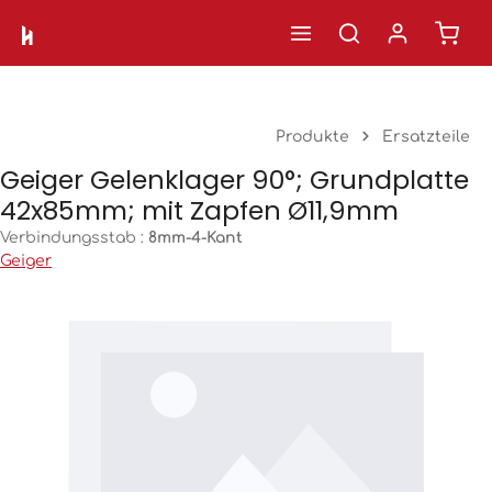
Ware
Zum Hauptinhalt springen
Produkte
Ersatzteile
Geiger Gelenklager 90°; Grundplatte
42x85mm; mit Zapfen Ø11,9mm
Verbindungsstab :
8mm-4-Kant
Geiger
Bildergalerie überspringen