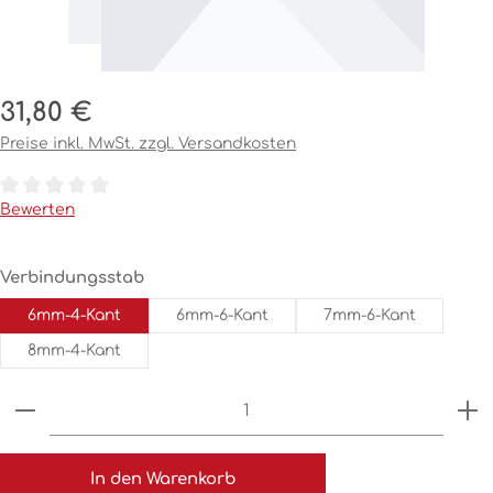
Regulärer Preis:
31,80 €
Preise inkl. MwSt. zzgl. Versandkosten
Durchschnittliche Bewertung von 0 von 5 Sternen
Bewerten
auswählen
Verbindungsstab
6mm-4-Kant
6mm-6-Kant
7mm-6-Kant
8mm-4-Kant
Produkt Anzahl: Gib den gewünschten Wert ein o
In den Warenkorb