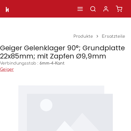
Ware
Zum Hauptinhalt springen
Produkte
Ersatzteile
Geiger Gelenklager 90°; Grundplatte
22x85mm; mit Zapfen Ø9,9mm
Verbindungsstab :
6mm-4-Kant
Geiger
Bildergalerie überspringen