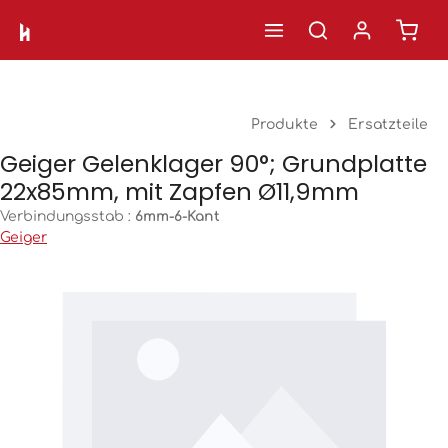
Ware
Zum Hauptinhalt springen
Produkte
Ersatzteile
Geiger Gelenklager 90°; Grundplatte
22x85mm, mit Zapfen Ø11,9mm
Verbindungsstab :
6mm-6-Kant
Geiger
Bildergalerie überspringen