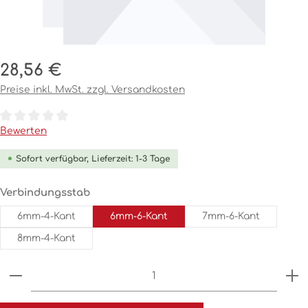
Regulärer Preis:
28,56 €
Preise inkl. MwSt. zzgl. Versandkosten
Durchschnittliche Bewertung von 0 von 5 Sternen
Bewerten
Sofort verfügbar, Lieferzeit: 1-3 Tage
auswählen
Verbindungsstab
6mm-4-Kant
6mm-6-Kant
7mm-6-Kant
8mm-4-Kant
Produkt Anzahl: Gib den gewünschten Wert ein o