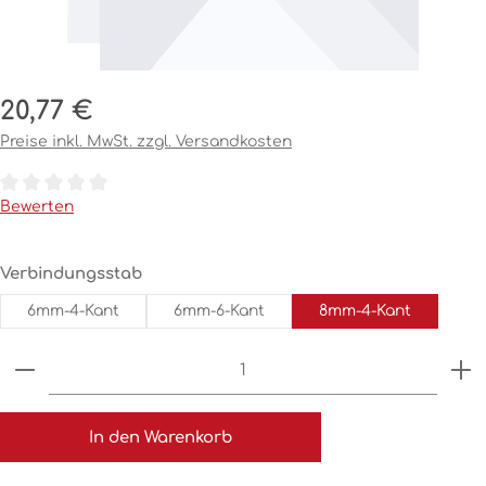
Regulärer Preis:
20,77 €
Preise inkl. MwSt. zzgl. Versandkosten
Durchschnittliche Bewertung von 0 von 5 Sternen
Bewerten
auswählen
Verbindungsstab
6mm-4-Kant
6mm-6-Kant
8mm-4-Kant
Produkt Anzahl: Gib den gewünschten Wert ein o
In den Warenkorb