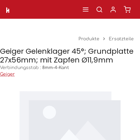
Ware
Zum Hauptinhalt springen
Produkte
Ersatzteile
Geiger Gelenklager 45°; Grundplatte
27x56mm; mit Zapfen Ø11,9mm
Verbindungsstab :
8mm-4-Kant
Geiger
Bildergalerie überspringen