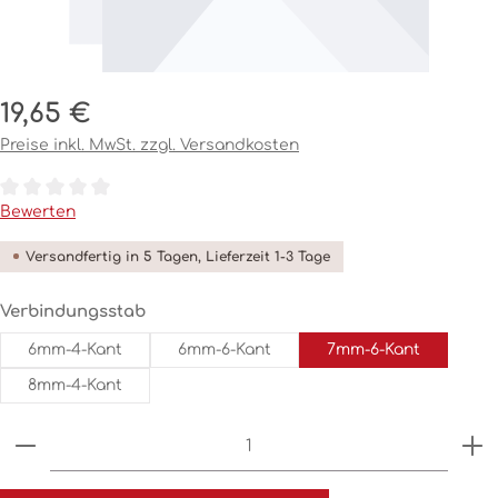
Regulärer Preis:
19,65 €
Preise inkl. MwSt. zzgl. Versandkosten
Durchschnittliche Bewertung von 0 von 5 Sternen
Bewerten
Versandfertig in 5 Tagen, Lieferzeit 1-3 Tage
auswählen
Verbindungsstab
6mm-4-Kant
6mm-6-Kant
7mm-6-Kant
8mm-4-Kant
Produkt Anzahl: Gib den gewünschten Wert ein o