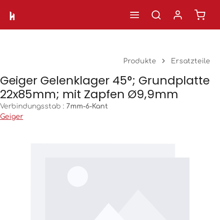
Ware
Zum Hauptinhalt springen
Produkte
Ersatzteile
Geiger Gelenklager 45°; Grundplatte
22x85mm; mit Zapfen Ø9,9mm
Verbindungsstab :
7mm-6-Kant
Geiger
Bildergalerie überspringen