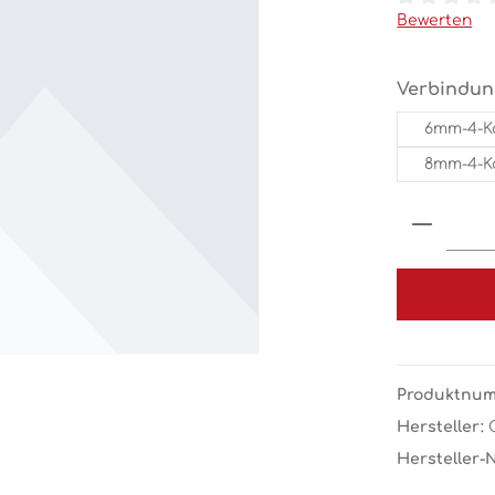
Durchschnit
Bewerten
Verbindun
6mm-4-K
8mm-4-K
Produk
Produktnu
Hersteller:
Hersteller-N