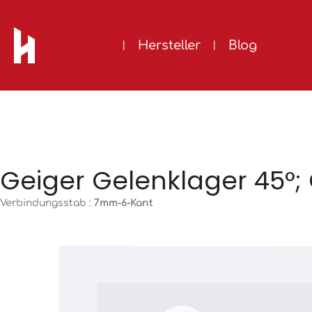
m Hauptinhalt springen
Zur Suche springen
Zur Hauptnavigation springen
Produkte
Hersteller
Blog
Geiger Gelenklager 45°
Verbindungsstab :
7mm-6-Kant
Bildergalerie überspringen