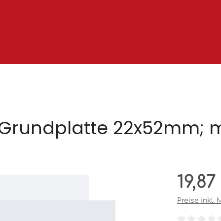
; Grundplatte 22x52mm; 
Regulärer Pr
19,87
Preise inkl.