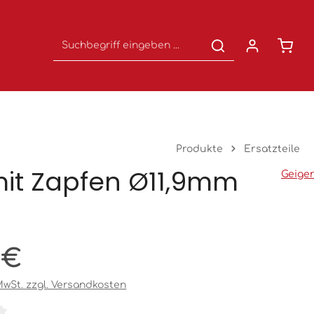
Waren
Produkte
Ersatzteile
mit Zapfen Ø11,9mm
Geiger
eis:
 €
 MwSt. zzgl. Versandkosten