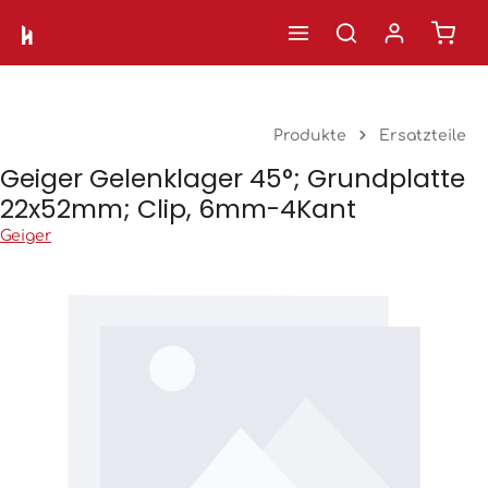
Ware
Zum Hauptinhalt springen
Produkte
Ersatzteile
Geiger Gelenklager 45°; Grundplatte
22x52mm; Clip, 6mm-4Kant
Geiger
Bildergalerie überspringen