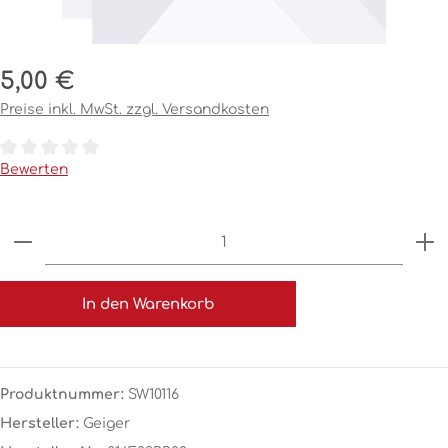
Regulärer Preis:
5,00 €
Preise inkl. MwSt. zzgl. Versandkosten
Durchschnittliche Bewertung von 0 von 5 Sternen
Bewerten
Produkt Anzahl: Gib den gewünschten Wert ein o
In den Warenkorb
Produktnummer:
SW10116
Hersteller:
Geiger